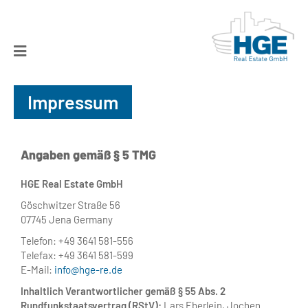
› Jetzt durchsuchen!
Impressum
Unternehmen
▾
Leistungen
▾
Angaben gemäß § 5 TMG
HGE Real Estate GmbH
Ankauf
Göschwitzer Straße 56
07745 Jena Germany
Referenzen
Telefon: +49 3641 581-556
Telefax: +49 3641 581-599
E-Mail:
info@hge-re.de
Kontakt
Inhaltlich Verantwortlicher gemäß § 55 Abs. 2
Rundfunkstaatsvertrag (RStV):
Lars Eberlein, Jochen